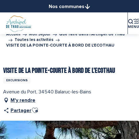
Aller
Nos communes
au
Balaruc-le-Vieux
contenu
Balaruc-les-Bains
principal
Bouzigues
Accueil
Mon Séjour
Que faire dans l’Archipel de Thau
Toutes les activités
Frontignan
VISITE DE LA POINTE-COURTE À BORD DE L'ECOTHAU
Gigean
Loupian
Partenaire de l''Office de Tourisme Archipel de Thau
Marseillan
VISITE DE LA POINTE-COURTE À BORD DE L'ECOTHAU
Mèze
EXCURSIONS
Mireval
Avenue du Port, 34540 Balaruc-les-Bains
Montbazin
M'y rendre
Poussan
Ajouter aux favoris
Sète
Partager
Vic-la-Gardiole
Villeveyrac