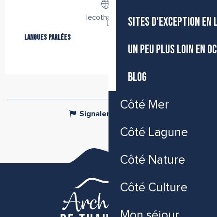
lecothau.com
SITES D'EXCEPTION EN
Langues parlées
Langues parlées
UN PEU PLUS LOIN EN O
BLOG
Côté Mer
Signaler une erreur
Côté Lagune
Côté Nature
Côté Culture
Mon séjour