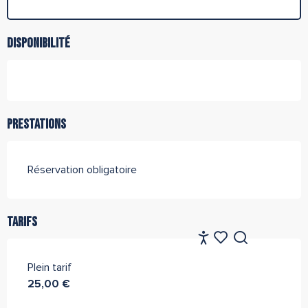
Disponibilité
Prestations
Réservation obligatoire
Tarifs
FR
Accessibilité
Recherche
Voir les favoris
Plein tarif
25,00 €