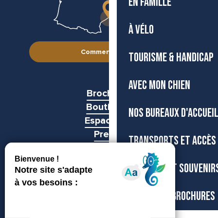
EN FAMILLE
À VÉLO
Comment venir ?
TOURISME & HANDICAP
AVEC MON CHIEN
Brochures
Boutiques
NOS BUREAUX D'ACCUEI
Espace pro
Presse
TRANSPORTS ET ACCÈS
Groupes
BOUTIQUE ET SOUVENIR
CARTES ET BROCHURES