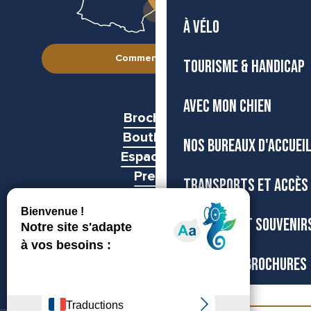
À VÉLO
Comment venir ?
TOURISME & HANDICAP
AVEC MON CHIEN
Brochures
Boutiques
NOS BUREAUX D'ACCUEI
Espace pro
Presse
TRANSPORTS ET ACCÈS
Groupes
BOUTIQUE ET SOUVENIR
CARTES ET BROCHURES