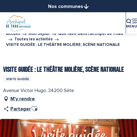
Aller
Nos communes
au
Balaruc-le-Vieux
contenu
Balaruc-les-Bains
principal
Bouzigues
Accueil
Mon Séjour
Que faire dans l’Archipel de Thau
Toutes les activités
Frontignan
VISITE GUIDÉE : LE THÉÂTRE MOLIÈRE, SCÈNE NATIONALE
Gigean
Loupian
Partenaire de l''Office de Tourisme Archipel de Thau
Marseillan
VISITE GUIDÉE : LE THÉÂTRE MOLIÈRE, SCÈNE NATIONALE
Mèze
VISITE GUIDÉE
Mireval
Avenue Victor Hugo, 34200 Sète
Montbazin
M'y rendre
Poussan
Ajouter aux favoris
Sète
Partager
Vic-la-Gardiole
Villeveyrac