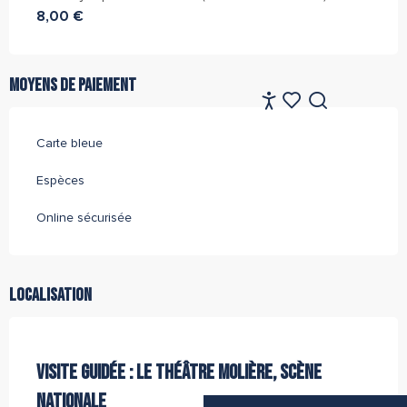
8,00 €
Moyens de paiement
FR
Accessibilité
Recherche
Voir les favoris
Carte bleue
Espèces
Online sécurisée
Localisation
Partenaire de l''Office de Tourisme Archipel de Thau
VISITE GUIDÉE : LE THÉÂTRE MOLIÈRE, SCÈNE
NATIONALE