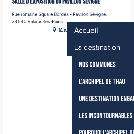
SALLE D'EXPOSITION DU PAVILLON SEVIGNE
Rue romaine Square Bordes - Pavillon Sévigné,
34540 Balaruc-les-Bains
Accueil
M'y rendre
FR
La destination
Accessibilité
Recherche
Voir les favoris
NOS COMMUNES
L'ARCHIPEL DE THAU
UNE DESTINATION ENGA
LES INCONTOURNABLES 
POURQUOI L'ARCHIPEL D