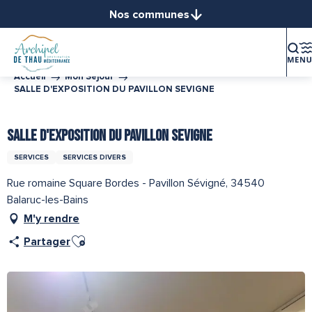
Aller
Nos communes
au
Balaruc-le-Vieux
contenu
Balaruc-les-Bains
principal
Bouzigues
Accueil
Mon Séjour
SALLE D'EXPOSITION DU PAVILLON SEVIGNE
Frontignan
Gigean
SALLE D'EXPOSITION DU PAVILLON SEVIGNE
Loupian
Marseillan
SERVICES
SERVICES DIVERS
Mèze
Rue romaine Square Bordes - Pavillon Sévigné, 34540
Mireval
Balaruc-les-Bains
Montbazin
M'y rendre
Poussan
Ajouter aux favoris
Partager
Sète
Vic-la-Gardiole
Villeveyrac