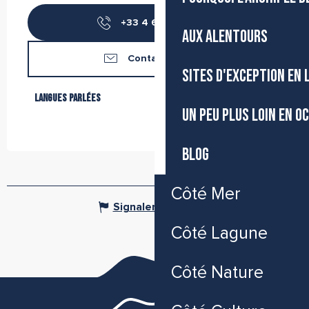
+33 4 67 80 92
▒▒
AUX ALENTOURS
Contactez-nous
SITES D'EXCEPTION EN
Langues parlées
Langues parlées
UN PEU PLUS LOIN EN O
BLOG
Côté Mer
Signaler une erreur
Côté Lagune
Côté Nature