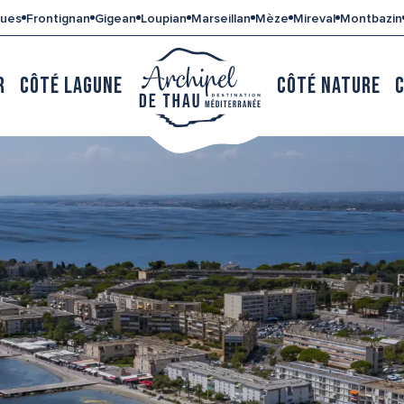
gues
Frontignan
Gigean
Loupian
Marseillan
Mèze
Mireval
Montbazin
R
CÔTÉ LAGUNE
CÔTÉ NATURE