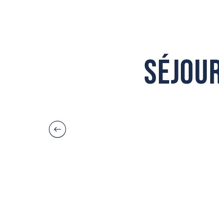
LES THERMES DE BALARUC LES BAINS
Les vertus de l’eau thermale
Séjou
Où dormir à Balaruc-les-Bains 