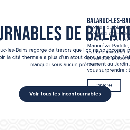
Balaruc-les-Ba
urnables de Balar
Profitez du bienfai
thermale de France
de Sète. Découvrez
Manuréva. Paddle, 
aruc-les-Bains regorge de trésors que l’on ne soupçonne 
est une invitation 
ir, la cité thermale a plus d’un atout dans sa manche. Vo
botanique passeron
moment au Jardin 
manquer sous aucun prétexte.
vous surprendre : t
Explorer
Voir tous les incontournables