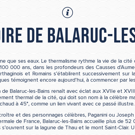
oire de Balaruc-le
enne que ses eaux. Le thermalisme rythme la vie de la cité
100 000 ans, dans les profondeurs des Causses d’Aumelas
rthaginois et Romains s’établirent successivement sur la
s témoignent encore aujourd’hui, à commencer par les ve
on de Balaruc-les-Bains renaît avec éclat aux XVIIe et XVII
sement thermal de la cité, qui doit son nom à la célèbre 
chaud à 45°, comme un lien vivant avec ce passé illustre.
croître et des personnages célèbres, Paganini ou Joseph 
hermale de France, Balaruc-les-Bains accueille plus de 52
’ouvrent sur la lagune de Thau et le mont Saint-Clair. Une