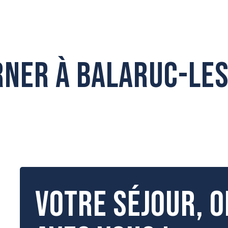
LA PARENTHESE O'BALIA
rner à Balaruc-les
?
Votre séjour, o