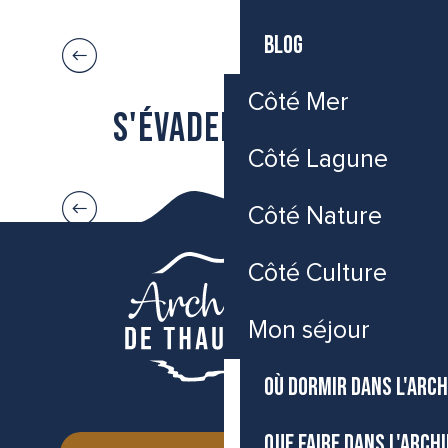
Que faire dans l’Archipel de Thau
O
BLOG
Côté Mer
S'évader vers...
Côté Lagune
Balaruc-le-Vieux
V
Côté Nature
Côté Culture
Mon séjour
OÙ DORMIR DANS L'ARCH
QUE FAIRE DANS L'ARCH