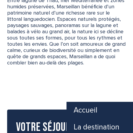
Entre lagune de Thau, mer Méditerranée et zones
humides préservées, Marseillan bénéficie d’un
patrimoine naturel d’une richesse rare sur le
littoral languedocien. Espaces naturels protégés,
paysages sauvages, panoramas sur la lagune et
balades à vélo au grand air, la nature ici se décline
sous toutes ses formes, pour tous les rythmes et
toutes les envies. Que l’on soit amoureux de grand
calme, curieux de biodiversité ou simplement en
quête de grands espaces, Marseillan a de quoi
combler bien au-delà des plages.
LA RÉSERVE NATURELLE DU BAGNAS
POINTE DES ONGLOUS
LES PRÉS DE SOUPIÉ
LE CANAL DU MIDI
Accueil
Votre séjour, on y
La destination