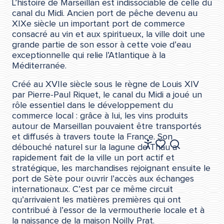
L’histoire de Marseillan est indissociable de celle du
canal du Midi. Ancien port de pêche devenu au
XIXe siècle un important port de commerce
consacré au vin et aux spiritueux, la ville doit une
grande partie de son essor à cette voie d’eau
exceptionnelle qui relie l’Atlantique à la
Méditerranée.
Créé au XVIIe siècle sous le règne de Louis XIV
par Pierre-Paul Riquet, le canal du Midi a joué un
rôle essentiel dans le développement du
commerce local : grâce à lui, les vins produits
autour de Marseillan pouvaient être transportés
et diffusés à travers toute la France. Son
FR
débouché naturel sur la lagune de Thau a
Accessibilité
Recherche
rapidement fait de la ville un port actif et
Voir les favoris
stratégique, les marchandises rejoignant ensuite le
port de Sète pour ouvrir l’accès aux échanges
internationaux. C’est par ce même circuit
qu’arrivaient les matières premières qui ont
contribué à l’essor de la vermoutherie locale et à
la naissance de la maison Noilly Prat.