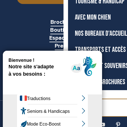
TOURISME & HANDICAP
AVEC MON CHIEN
Brochures
Boutiques
NOS BUREAUX D'ACCUEI
Espace pro
Presse
TRANSPORTS ET ACCÈS
Groupes
BOUTIQUE ET SOUVENIR
CARTES ET BROCHURES
Billetterie
©Archipel de Thau, 2026
Accessibilité
Mentions légales