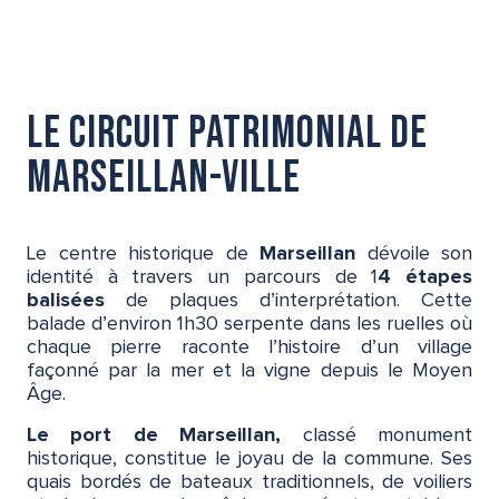
Circuit patrimonial
Les marchés
Les marchés nocturnes
Noilly Prat
Le circuit patrimonial de
Canal du Midi
Marseillan-Ville
Marseillan-Plage
Le parc d'attractions
Le Bagnas
Le centre historique de
Marseillan
dévoile son
Se déplacer à Marseillan
identité à travers un parcours de 1
4 étapes
balisées
de plaques d’interprétation. Cette
F.A.Q.
balade d’environ 1h30 serpente dans les ruelles où
chaque pierre raconte l’histoire d’un village
façonné par la mer et la vigne depuis le Moyen
Âge.
Le port de Marseillan,
classé monument
historique, constitue le joyau de la commune. Ses
quais bordés de bateaux traditionnels, de voiliers