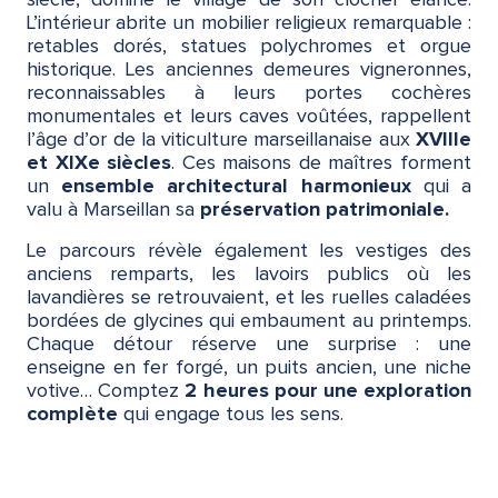
siècle, domine le village de son clocher élancé.
L’intérieur abrite un mobilier religieux remarquable :
retables dorés, statues polychromes et orgue
historique. Les anciennes demeures vigneronnes,
reconnaissables à leurs portes cochères
monumentales et leurs caves voûtées, rappellent
l’âge d’or de la viticulture marseillanaise aux
XVIIIe
et XIXe siècles
. Ces maisons de maîtres forment
un
ensemble architectural harmonieux
qui a
valu à Marseillan sa
préservation patrimoniale.
Le parcours révèle également les vestiges des
anciens remparts, les lavoirs publics où les
lavandières se retrouvaient, et les ruelles caladées
bordées de glycines qui embaument au printemps.
Chaque détour réserve une surprise : une
enseigne en fer forgé, un puits ancien, une niche
votive… Comptez
2 heures pour une exploration
complète
qui engage tous les sens.