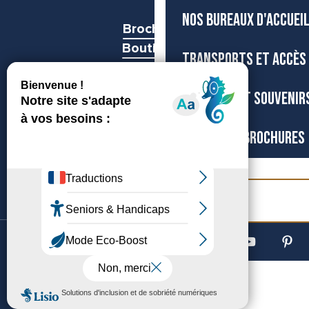
NOS BUREAUX D'ACCUEI
Brochures
Boutiques
TRANSPORTS ET ACCÈS
Espace pro
Presse
BOUTIQUE ET SOUVENIR
Groupes
CARTES ET BROCHURES
Billetterie
©Archipel de Thau, 2026
Accessibilité
Mentions légales
Gestion du consentement
Plan du site