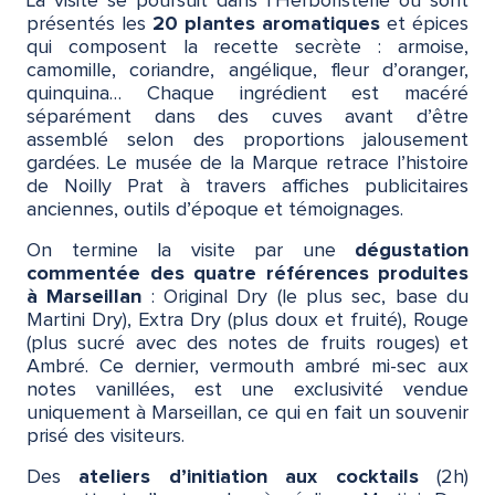
La visite se poursuit dans l’Herboristerie où sont
présentés les
20 plantes aromatiques
et épices
qui composent la recette secrète : armoise,
camomille, coriandre, angélique, fleur d’oranger,
quinquina… Chaque ingrédient est macéré
séparément dans des cuves avant d’être
assemblé selon des proportions jalousement
gardées. Le musée de la Marque retrace l’histoire
de Noilly Prat à travers affiches publicitaires
anciennes, outils d’époque et témoignages.
On termine la visite par une
dégustation
commentée des quatre références produites
à Marseillan
: Original Dry (le plus sec, base du
Martini Dry), Extra Dry (plus doux et fruité), Rouge
(plus sucré avec des notes de fruits rouges) et
Ambré. Ce dernier, vermouth ambré mi-sec aux
notes vanillées, est une exclusivité vendue
uniquement à Marseillan, ce qui en fait un souvenir
prisé des visiteurs.
Des
ateliers d’initiation aux cocktails
(2h)