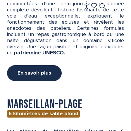
commentées d’une demi-journée ou journée
FR
complète dévoilent l’histoire fascinante de cette
Accessibilité
Recherche
Voir les favoris
voie d’eau exceptionnelle, expliquent le
fonctionnement des écluses et révèlent les
anecdotes des bateliers. Certaines formules
incluent un repas gastronomique à bord ou une
halte dégustation dans un domaine viticole
riverain. Une façon paisible et originale d’explorer
ce
patrimoine UNESCO.
En savoir plus
Marseillan-Plage
6 kilomètres de sable blond