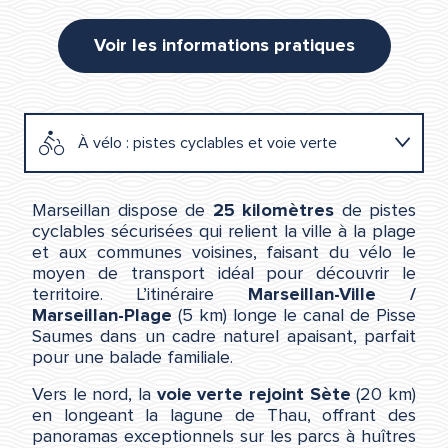
Voir les informations pratiques
À vélo : pistes cyclables et voie verte
En bus : réseau Sète Agglopôle Mobilité
Marseillan dispose de
25 kilomètres
de pistes
cyclables sécurisées qui relient la ville à la plage
et aux communes voisines, faisant du vélo le
En voiture
moyen de transport idéal pour découvrir le
territoire. L’itinéraire
Marseillan-Ville /
Marseillan-Plage
(5 km) longe le canal de Pisse
En camping-car
Saumes dans un cadre naturel apaisant, parfait
pour une balade familiale.
Vers le nord, la
voie verte rejoint Sète
(20 km)
en longeant la lagune de Thau, offrant des
panoramas exceptionnels sur les parcs à huîtres