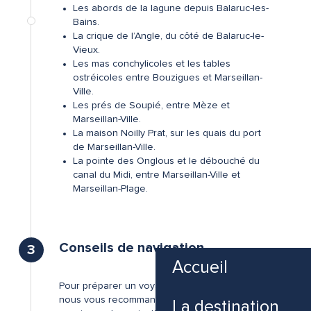
Les abords de la lagune depuis Balaruc-les-
Bains.
La crique de l’Angle, du côté de Balaruc-le-
Vieux.
Les mas conchylicoles et les tables
ostréicoles entre Bouzigues et Marseillan-
Ville.
Les prés de Soupié, entre Mèze et
Marseillan-Ville.
La maison Noilly Prat, sur les quais du port
de Marseillan-Ville.
La pointe des Onglous et le débouché du
canal du Midi, entre Marseillan-Ville et
©
Marseillan-Plage.
Conseils de navigation
3
Accueil
Pour préparer un voyage sur le canal du Midi,
nous vous recommandons de consulter les
La destination