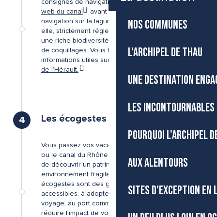
consignes de navigation directement
sur le site
web du canal
avant d’embarquer. La
NOS COMMUNES
navigation sur la lagune de Thau est, quant à
elle, strictement réglementée : le site abrite
une riche biodiversité et accueille les cultures
L'ARCHIPEL DE THAU
de coquillages. Vous trouverez toutes les
informations utiles sur le
site de la préfecture
de l’Hérault.
©
UNE DESTINATION ENGA
LES INCONTOURNABLES 
Les écogestes fluviaux
4
POURQUOI L'ARCHIPEL D
Vous passez vos vacances sur le canal du Midi
ou le canal du Rhône à Sète ? C’est l’occasion
AUX ALENTOURS
de découvrir un patrimoine riche, mais aussi un
environnement fragile à préserver. Les
écogestes sont des gestes simples et
SITES D'EXCEPTION EN
accessibles, à adopter dès la préparation du
voyage, au port comme en navigation, pour
réduire l’impact de vos pratiques.
Chaque geste