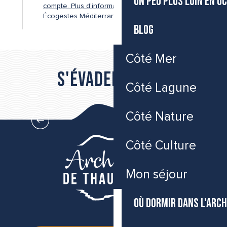
UN PEU PLUS LOIN EN O
compte. Plus d’informations sur le site
Écogestes Méditerranée Occitanie.
©
BLOG
Côté Mer
S'évader vers...
Côté Lagune
Côté Mer
Côté Nature
Côté Culture
Mon séjour
OÙ DORMIR DANS L'ARCH