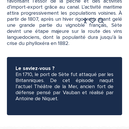
favorisant l’essor de la pêche et des activités
d’import-export grâce au canal. L’activité maritime
attira progressivement les populations voisines. À
partir de 1807, après un hiver rigoureux ayant gelé
FR
une grande partie du vignoble français, Sète
Accessibilité
Recherche
Voir les favoris
devint une étape majeure sur la route des vins
languedociens, dont la popularité dura jusqu’à la
crise du phylloxéra en 1882.
Le saviez-vous ?
En 1710, le port de Sète fut attaqué par les
Britanniques. De cet épisode naquit
l’actuel Théâtre de la Mer, ancien fort de
défense pensé par Vauban et réalisé par
Antoine de Niquet.