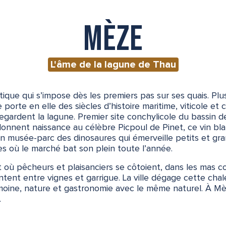
Mèze
L'âme de la lagune de Thau
ue qui s’impose dès les premiers pas sur ses quais. Plus
 porte en elle des siècles d’histoire maritime, viticole et 
gardent la lagune. Premier site conchylicole du bassin de
onnent naissance au célèbre Picpoul de Pinet, ce vin bla
 un musée-parc des dinosaures qui émerveille petits et gr
es où le marché bat son plein toute l’année.
t où pêcheurs et plaisanciers se côtoient, dans les mas c
pentent entre vignes et garrigue. La ville dégage cette ch
ine, nature et gastronomie avec le même naturel. À Mèze,
.