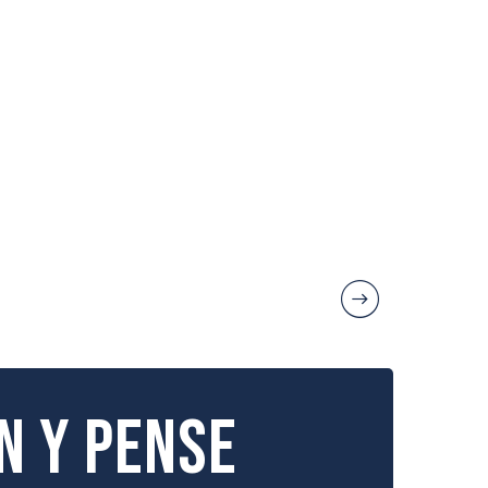
HALLES DE MÈZE
Que voir à Mèz
n y pense