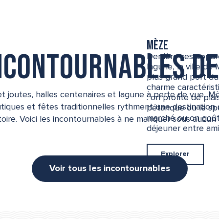
Mèze
incontournables de
Derrière ses appar
lagune, la ville d
plus grand port du
charme caractérist
et joutes, halles centenaires et lagune à perte de vue, 
: on profite de pla
utiques et fêtes traditionnelles rythment une destination q
pétanque ou le spo
marché ou on goûte
toire. Voici les incontournables à ne manquer sous aucun 
déjeuner entre amis 
Explorer
Voir tous les incontournables