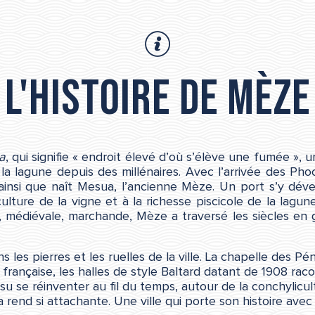
L'histoire de Mèze
a
, qui signifie « endroit élevé d’où s’élève une fumée », 
rs la lagune depuis des millénaires. Avec l’arrivée des Ph
insi que naît Mesua, l’ancienne Mèze. Un port s’y dével
lture de la vigne et à la richesse piscicole de la lagun
 médiévale, marchande, Mèze a traversé les siècles en g
ns les pierres et les ruelles de la ville. La chapelle des 
a française, les halles de style Baltard datant de 1908 ra
su se réinventer au fil du temps, autour de la conchylicult
end si attachante. Une ville qui porte son histoire avec lé