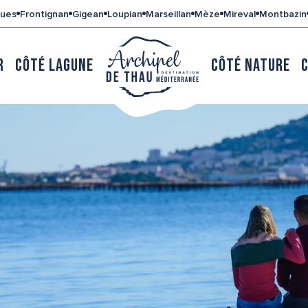
gues
Frontignan
Gigean
Loupian
Marseillan
Mèze
Mireval
Montbazin
R
CÔTÉ LAGUNE
CÔTÉ NATURE