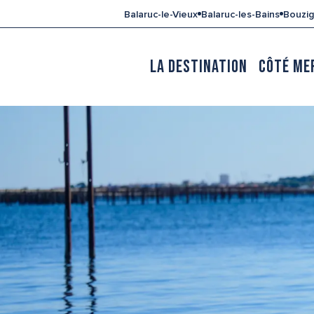
Aller
Balaruc-le-Vieux
Balaruc-les-Bains
Bouzi
au
contenu
principal
LA DESTINATION
CÔTÉ ME