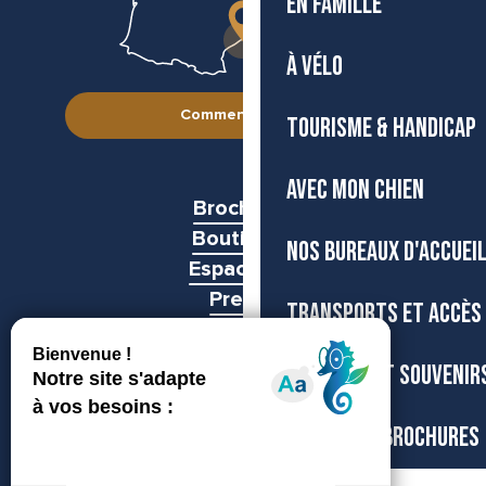
EN FAMILLE
À VÉLO
Comment venir ?
TOURISME & HANDICAP
AVEC MON CHIEN
Brochures
Boutiques
NOS BUREAUX D'ACCUEI
Espace pro
Presse
TRANSPORTS ET ACCÈS
Groupes
BOUTIQUE ET SOUVENIR
CARTES ET BROCHURES