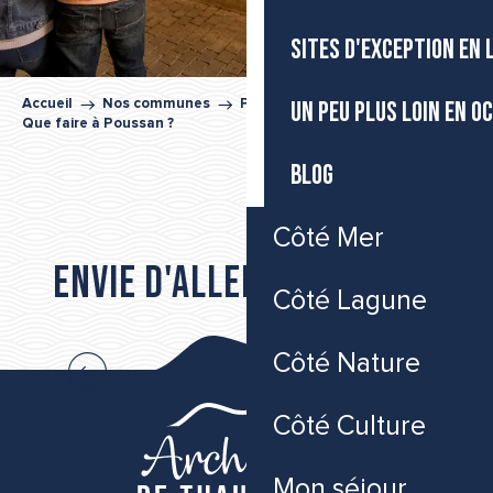
SITES D'EXCEPTION EN
UN PEU PLUS LOIN EN O
Accueil
Nos communes
Poussan
Que faire à Poussan ?
BLOG
THAU EVASION NATURE
Côté Mer
CENTRE ÉQUESTRE AUBIN
Envie d'aller plus loin...
CENTRE EQUESTRE DES ONGLOUS
Côté Lagune
Les incontournables de Poussan
Côté Nature
Côté Culture
Mon séjour