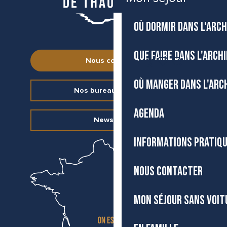
OÙ DORMIR DANS L'ARCH
QUE FAIRE DANS L'ARCH
FR
Nous contacter
Accessibilité
Recherche
Voir les favoris
OÙ MANGER DANS L'ARC
Nos bureaux d’accueil
AGENDA
Newsletter
INFORMATIONS PRATIQ
NOUS CONTACTER
MON SÉJOUR SANS VOIT