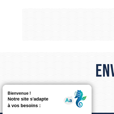
HÔTEL IBIS BUDGET
CIT'HOTEL IMPÉRIAL
Env
LE VENEZIA
CAMPING HOMAIR - LE CASTELLAS
HÔTEL DE PARIS
HÔTEL AU VALÉRY
LE GRAND HÔTEL
SABLES D'OR
RÉSIDENCE ODALYS TERRA GAÏA
LE NATIONAL
HÔTEL PORT MARINE