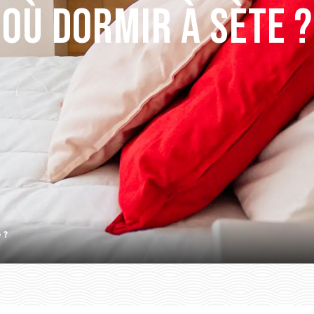
Où dormir à Sète ?
 ?