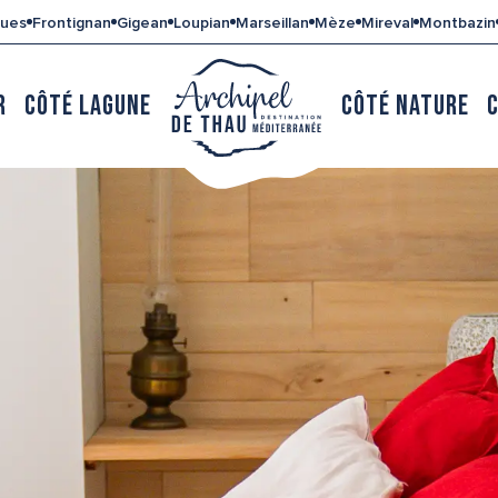
gues
Frontignan
Gigean
Loupian
Marseillan
Mèze
Mireval
Montbazin
R
CÔTÉ LAGUNE
CÔTÉ NATURE