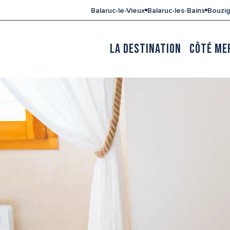
Aller
Balaruc-le-Vieux
Balaruc-les-Bains
Bouzi
au
contenu
principal
LA DESTINATION
CÔTÉ ME