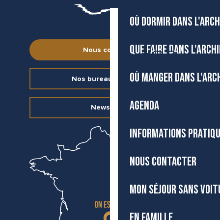
OÙ DORMIR DANS L'ARCH
QUE FAIRE DANS L'ARCH
Nous contacter
FR
Accessibilité
Recherche
Voir les favoris
OÙ MANGER DANS L'ARC
Nos bureaux d’accueil
AGENDA
Newsletter
INFORMATIONS PRATIQ
NOUS CONTACTER
MON SÉJOUR SANS VOIT
EN FAMILLE