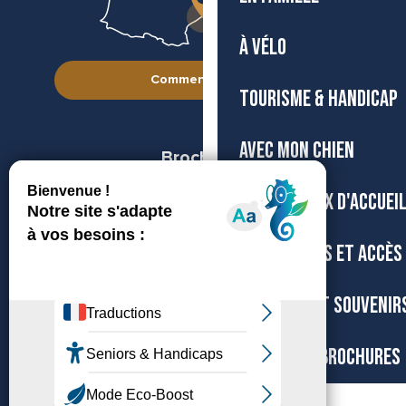
À VÉLO
Comment venir ?
TOURISME & HANDICAP
AVEC MON CHIEN
Brochures
Boutiques
NOS BUREAUX D'ACCUEI
Espace pro
Presse
TRANSPORTS ET ACCÈS
Groupes
BOUTIQUE ET SOUVENIR
CARTES ET BROCHURES