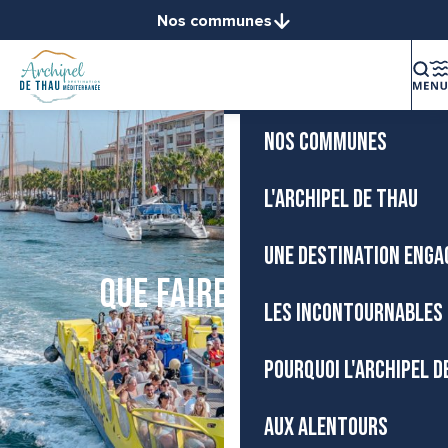
Aller
Nos communes
Accueil
au
Balaruc-le-Vieux
contenu
La destination
Balaruc-les-Bains
principal
Bouzigues
NOS COMMUNES
Frontignan
Gigean
Loupian
L'ARCHIPEL DE THAU
Marseillan
Mèze
UNE DESTINATION ENGA
Mireval
Que faire à Sète ?
Montbazin
LES INCONTOURNABLES 
Poussan
Sète
POURQUOI L'ARCHIPEL D
Vic-la-Gardiole
Villeveyrac
AUX ALENTOURS