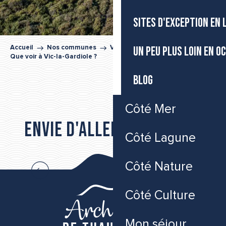
SITES D'EXCEPTION EN
UN PEU PLUS LOIN EN O
Accueil
Nos communes
Vic-la-Gardiole
Que voir à Vic-la-Gardiole ?
BLOG
ÉGLISE SAINTE-LÉOCADIE
Côté Mer
L'ÉTANG DE VIC
Envie d'aller plus loin...
ROUTE MÉDIÉVALE ENTRE ÉTANG ET VIGNES DE L'ARCHIPE
Côté Lagune
RANDONNEE DES ARESQUIERS
LE BOIS DES ARESQUIERS
Les incontournables de Vic-la-Gardiole
Côté Nature
Côté Culture
Mon séjour