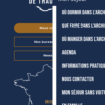
OÙ DORMIR DANS L'ARCH
QUE FAIRE DANS L'ARCH
FR
Nous contacter
Accessibilité
Recherche
Voir les favoris
OÙ MANGER DANS L'ARC
Nos bureaux d’accueil
AGENDA
Newsletter
INFORMATIONS PRATIQ
NOUS CONTACTER
MON SÉJOUR SANS VOIT