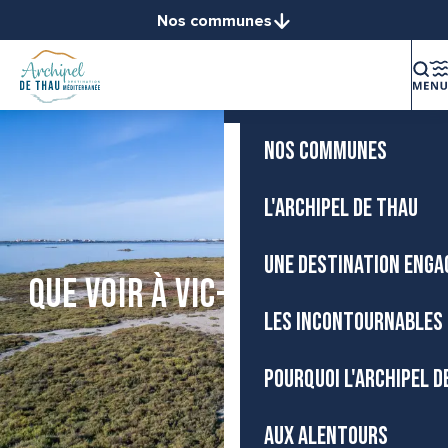
Aller
Nos communes
Accueil
au
Balaruc-le-Vieux
contenu
Balaruc-les-Bains
principal
La destination
Bouzigues
Frontignan
NOS COMMUNES
Gigean
Loupian
L'ARCHIPEL DE THAU
Marseillan
Mèze
UNE DESTINATION ENGA
Mireval
Que voir à Vic-la-Gardiole ?
Montbazin
LES INCONTOURNABLES 
Poussan
Sète
POURQUOI L'ARCHIPEL D
Vic-la-Gardiole
Villeveyrac
AUX ALENTOURS