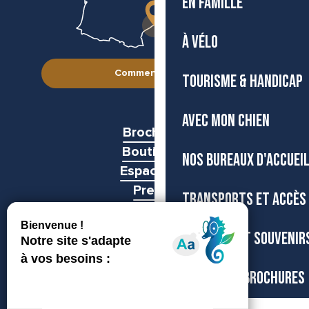
EN FAMILLE
À VÉLO
Comment venir ?
TOURISME & HANDICAP
AVEC MON CHIEN
Brochures
Boutiques
NOS BUREAUX D'ACCUEI
Espace pro
Presse
TRANSPORTS ET ACCÈS
Groupes
BOUTIQUE ET SOUVENIR
CARTES ET BROCHURES