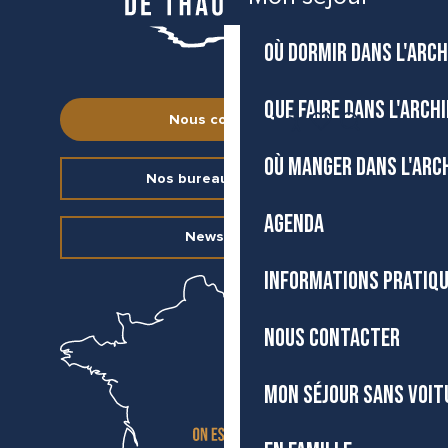
OÙ DORMIR DANS L'ARCH
QUE FAIRE DANS L'ARCH
FR
Nous contacter
Accessibilité
Recherche
Voir les favoris
OÙ MANGER DANS L'ARC
Nos bureaux d’accueil
AGENDA
Newsletter
INFORMATIONS PRATIQ
NOUS CONTACTER
MON SÉJOUR SANS VOIT