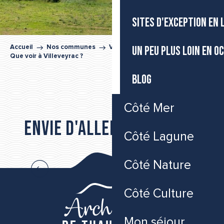
SITES D'EXCEPTION EN
UN PEU PLUS LOIN EN O
Accueil
Nos communes
Villeveyrac
Que voir à Villeveyrac ?
BLOG
RANDONNÉE BALADE DES GUEULES ROUGES
Côté Mer
LE LAC DE SAINT-FARRIOL
Envie d'aller plus loin...
LA PLAINE DE VILLEVEYRAC-MONTAGNAC
Côté Lagune
ITINÉRAIRE ACCESSIBLE - SENTIER JOËLLETTE DE SAINT-FA
TEMPLE PROTESTANT
Les incontournables de Villeveyrac
ABBAYE SAINTE-MARIE DE VALMAGNE
Côté Nature
Côté Culture
Mon séjour