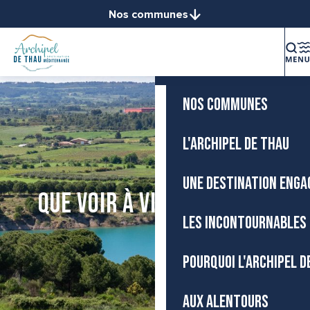
Aller
Nos communes
Accueil
au
Balaruc-le-Vieux
contenu
Balaruc-les-Bains
principal
La destination
Bouzigues
Frontignan
NOS COMMUNES
Gigean
Loupian
L'ARCHIPEL DE THAU
Marseillan
Mèze
UNE DESTINATION ENGA
Mireval
Que voir à Villeveyrac ?
Montbazin
LES INCONTOURNABLES 
Poussan
Sète
POURQUOI L'ARCHIPEL D
Vic-la-Gardiole
Villeveyrac
AUX ALENTOURS