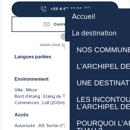
+33 4 67 43 80
▒▒
Accueil
Contactez-nous
La destination
www.cave-pomerols.com
NOS COMMUN
Langues parlées
Langues parlées
L'ARCHIPEL D
Environnement
Environnement
UNE DESTINA
Ville :
Mèze
Bord d'étang :
Etang de Thau, Mèze
(2km)
LES INCONTO
Commerces :
Lidl
(200m)
L'ARCHIPEL D
Accès
Accès
POURQUOI L'A
Autoroute : A9, Sortie n°33, Poussan/Sète à 10km