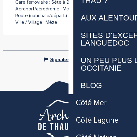
THAU ?
Gare ferroviaire : Sète à 20km
Aéroport/aérodrome : Montpellier à 40km
Route (nationale/départ.) : RD 613
AUX ALENTOU
Ville / Village : Mèze
SITES D'EXCE
LANGUEDOC
UN PEU PLUS 
Signaler une erreur
OCCITANIE
BLOG
Côté Mer
Côté Lagune