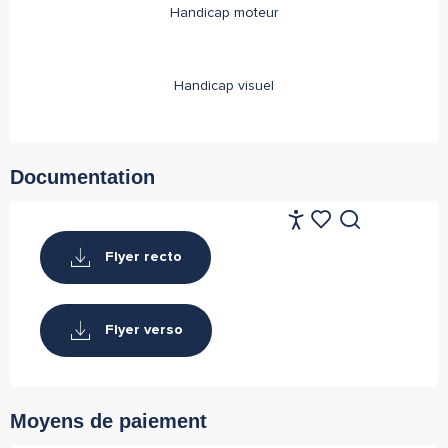
Handicap moteur
Handicap visuel
Documentation
FR
Accessibilité
Recherche
Voir les favoris
Flyer recto
Flyer verso
Moyens de paiement