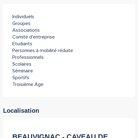
Individuels
Groupes
Associations
Comité d'entreprise
Etudiants
Personnes à mobilité réduite
Professionnels
Scolaires
Séminaire
Sportifs
Troisième Age
Localisation
Tourisme Durable Niveau 3
Partenaire de l''Office de Tourisme Archipel de Thau
BEAUVIGNAC - CAVEAU DE