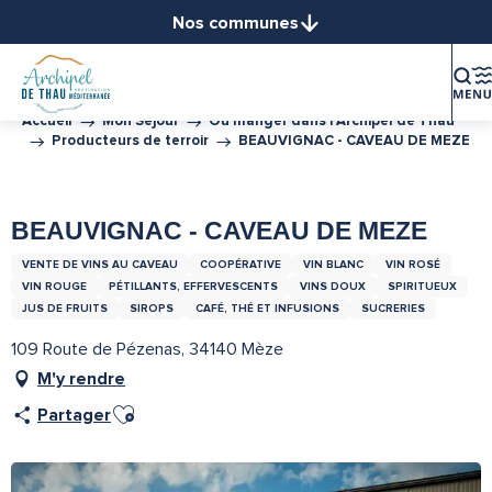
Aller
Nos communes
au
Balaruc-le-Vieux
contenu
Balaruc-les-Bains
principal
Bouzigues
Accueil
Mon Séjour
Où manger dans l’Archipel de Thau
Producteurs de terroir
BEAUVIGNAC - CAVEAU DE MEZE
Frontignan
Gigean
Tourisme Durable Niveau 3
Partenaire de l''Office de Tourisme Archipel de Thau
Loupian
BEAUVIGNAC - CAVEAU DE MEZE
Marseillan
VENTE DE VINS AU CAVEAU
COOPÉRATIVE
VIN BLANC
VIN ROSÉ
Mèze
VIN ROUGE
PÉTILLANTS, EFFERVESCENTS
VINS DOUX
SPIRITUEUX
Mireval
JUS DE FRUITS
SIROPS
CAFÉ, THÉ ET INFUSIONS
SUCRERIES
Montbazin
109 Route de Pézenas, 34140 Mèze
Poussan
M'y rendre
Sète
Ajouter aux favoris
Partager
Vic-la-Gardiole
Villeveyrac