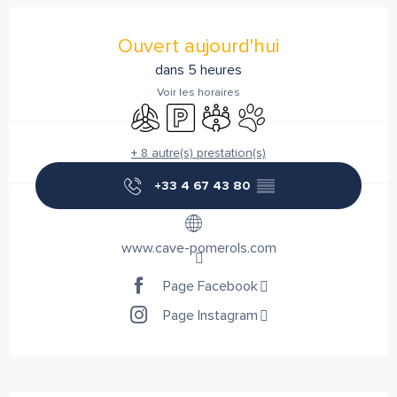
Ouverture et coordonnées
Ouvert aujourd'hui
dans 5 heures
Voir les horaires
Air conditionné
Parking
Salle de réunion
Animaux acceptés
+ 8 autre(s) prestation(s)
+33 4 67 43 80
▒▒
www.cave-pomerols.com
Page Facebook
Page Instagram