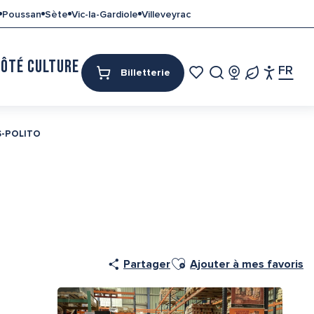
Poussan
Sète
Vic-la-Gardiole
Villeveyrac
CÔTÉ CULTURE
MON SÉJOUR
FR
Billetterie
Access
Recherche
Voir les favoris
S-POLITO
Tour
Pa
Ajouter aux favoris
Partager
Ajouter à mes favoris