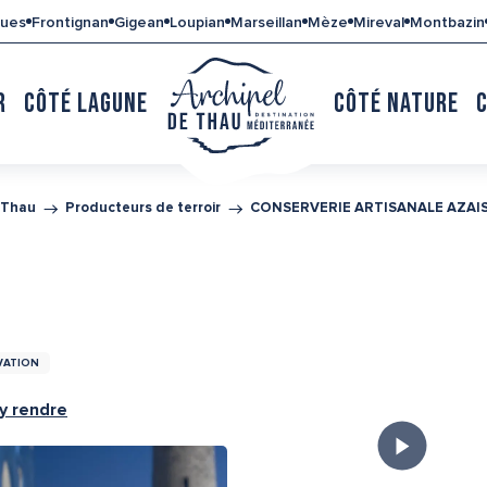
gues
Frontignan
Gigean
Loupian
Marseillan
Mèze
Mireval
Montbazin
R
CÔTÉ LAGUNE
CÔTÉ NATURE
 Thau
Producteurs de terroir
CONSERVERIE ARTISANALE AZAI
VATION
y rendre