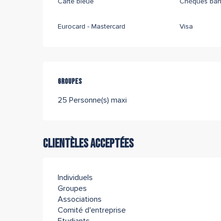
Carte bleue
Chèques banc
Eurocard - Mastercard
Visa
Groupes
Groupes
25 Personne(s) maxi
Clientèles acceptées
Individuels
Groupes
Associations
Comité d'entreprise
Etudiants