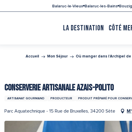
Aller
Balaruc-le-Vieux
Balaruc-les-Bains
Bouzi
au
contenu
principal
LA DESTINATION
CÔTÉ ME
Accueil
Mon Séjour
Où manger dans l’Archipel de
CONSERVERIE ARTISANALE AZAIS-POLITO
ARTISANAT GOURMAND
PRODUCTEUR
PRODUIT PRÉPARÉ POUR CONSER
Parc Aquatechnique - 15 Rue de Bruxelles, 34200 Sète
M'