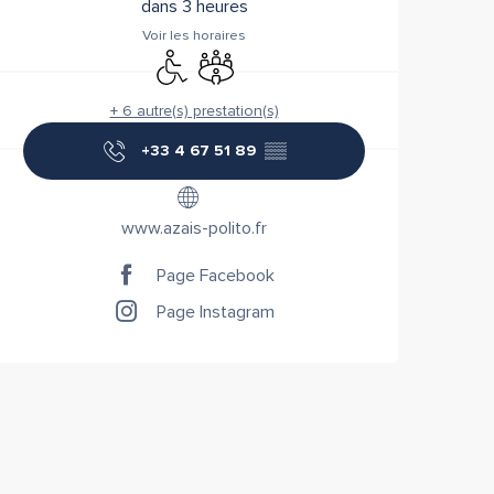
dans 3 heures
Voir les horaires
Accès handicapés
Salle de réunion
+ 6 autre(s) prestation(s)
+33 4 67 51 89
▒▒
www.azais-polito.fr
Page Facebook
Page Instagram