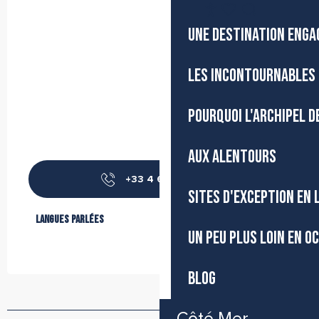
FR
Accessibilité
Recherche
UNE DESTINATION ENGA
Voir les favoris
LES INCONTOURNABLES 
POURQUOI L'ARCHIPEL D
AUX ALENTOURS
+33 4 67 18 66
▒▒
SITES D'EXCEPTION EN
Langues parlées
Langues parlées
UN PEU PLUS LOIN EN O
BLOG