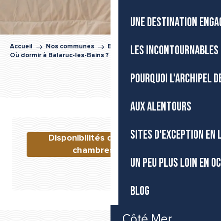
UNE DESTINATION ENGA
LES INCONTOURNABLES 
Accueil
Nos communes
Balaruc-les-Bains
Où dormir à Balaruc-les-Bains ?
POURQUOI L'ARCHIPEL D
AUX ALENTOURS
SITES D'EXCEPTION EN
Disponibilités des meublés et
chambres d'hôtes
UN PEU PLUS LOIN EN O
BLOG
BEST WESTERN HOTEL DES THERMES
Côté Mer