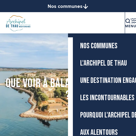
Aller
Nos communes
Accueil
au
Balaruc-le-Vieux
contenu
Balaruc-les-Bains
principal
La destination
Bouzigues
Frontignan
NOS COMMUNES
Gigean
Loupian
L'ARCHIPEL DE THAU
Marseillan
Mèze
UNE DESTINATION ENGA
Que voir à Balaruc-les-Bains
Mireval
Montbazin
?
LES INCONTOURNABLES 
Poussan
Sète
POURQUOI L'ARCHIPEL D
Vic-la-Gardiole
Villeveyrac
AUX ALENTOURS