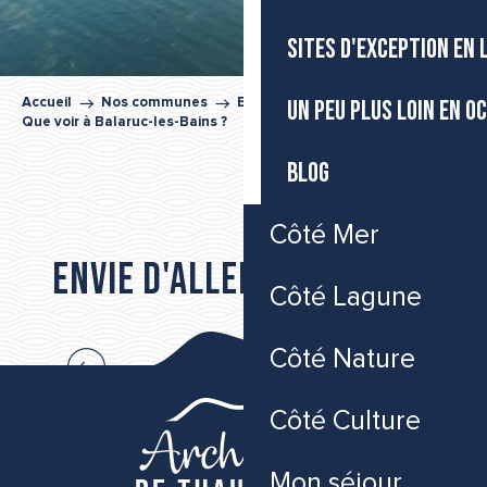
SITES D'EXCEPTION EN
UN PEU PLUS LOIN EN O
Accueil
Nos communes
Balaruc-les-Bains
Que voir à Balaruc-les-Bains ?
BLOG
HALLES MUNICIPALES DE BALARUC-LES-BAINS
Côté Mer
JARDIN ANTIQUE MÉDITERRANÉEN
Envie d'aller plus loin...
CHAPELLE NOTRE-DAME DES EAUX OU CHAPELLE NOTRE-D
Côté Lagune
PARCOURS URBAIN DE LA PRESQU'ILE DE BALARUC
ITINÉRAIRE ACCESSIBLE - PROMENADE BRASSENS SPINOZI
Les incontournables de Balaruc-les-Bains
ÉGLISE NOTRE-DAME DE L'ASSOMPTION
Côté Nature
PAVILLON SÉVIGNÉ
VESTIGES DE LA BASILIQUE GALLO-ROMAINE
Côté Culture
Mon séjour