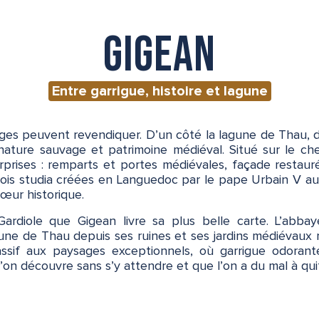
Gigean
Entre garrigue, histoire et lagune
ges peuvent revendiquer. D’un côté la lagune de Thau, de
re nature sauvage et patrimoine médiéval. Situé sur le 
urprises : remparts et portes médiévales, façade restauré
ois studia créées en Languedoc par le pape Urbain V au 
cœur historique.
Gardiole que Gigean livre sa plus belle carte. L’abba
une de Thau depuis ses ruines et ses jardins médiévaux 
ssif aux paysages exceptionnels, où garrigue odoran
’on découvre sans s’y attendre et que l’on a du mal à quit