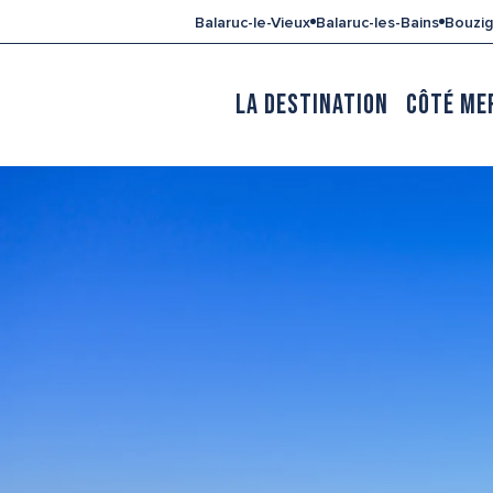
Aller
Balaruc-le-Vieux
Balaruc-les-Bains
Bouzi
au
contenu
principal
LA DESTINATION
CÔTÉ ME