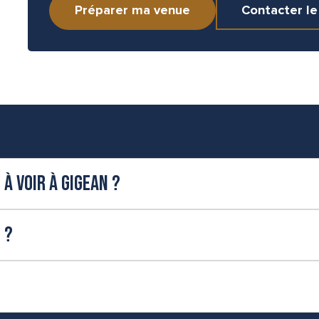
Préparer ma venue
Contacter le
à voir à Gigean ?
 ?