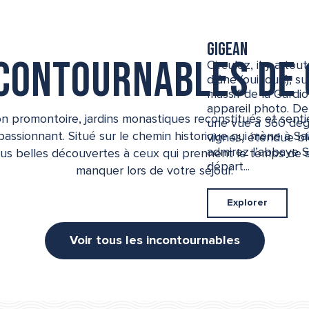
Gigean
ncontournables de 
Circulez, il y a tou
d’âne (oui, oui !),
massif de la Gardio
appareil photo. De
promontoire, jardins monastiques reconstitués et sentie
une vue à 360 degr
 passionnant. Situé sur le chemin historique qui mène à Sai
vignes, étendue ble
admirez l’abbaye S
us belles découvertes à ceux qui prennent le temps de s’y
départ...
manquer lors de votre séjour.
Explorer
Voir tous les incontournables