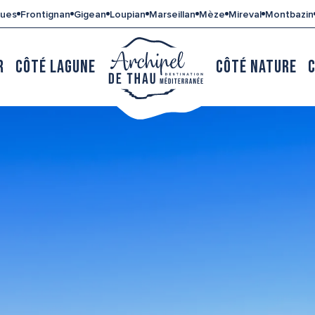
gues
Frontignan
Gigean
Loupian
Marseillan
Mèze
Mireval
Montbazin
R
CÔTÉ LAGUNE
CÔTÉ NATURE