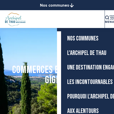
Aller
Nos communes
Accueil
au
Balaruc-le-Vieux
contenu
Balaruc-les-Bains
principal
La destination
Bouzigues
Frontignan
NOS COMMUNES
Gigean
Loupian
L'ARCHIPEL DE THAU
Marseillan
Mèze
UNE DESTINATION ENGA
Commerces et Services à
Mireval
Gigean
Montbazin
LES INCONTOURNABLES 
Poussan
Sète
POURQUOI L'ARCHIPEL D
Vic-la-Gardiole
Villeveyrac
AUX ALENTOURS