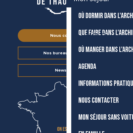
Arrêt de GIGEAN - Le Cellier
OÙ DORMIR DANS L'ARCH
QUE FAIRE DANS L'ARCH
FR
Nous contacter
Accessibilité
Recherche
Voir les favoris
OÙ MANGER DANS L'ARC
Nos bureaux d’accueil
AGENDA
Newsletter
INFORMATIONS PRATIQ
NOUS CONTACTER
MON SÉJOUR SANS VOIT