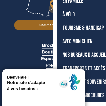
EN FAMILLE
À VÉLO
Comment venir ?
TOURISME & HANDICAP
AVEC MON CHIEN
Brochures
Boutiques
NOS BUREAUX D'ACCUEI
Espace pro
Presse
TRANSPORTS ET ACCÈS
Groupes
BOUTIQUE ET SOUVENIR
CARTES ET BROCHURES