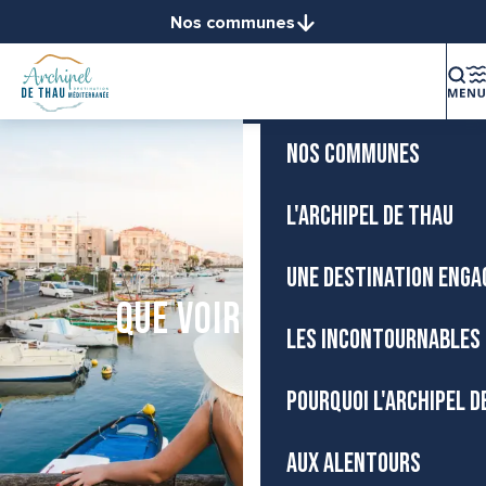
Aller
Nos communes
Accueil
au
Balaruc-le-Vieux
contenu
La destination
Balaruc-les-Bains
principal
Bouzigues
NOS COMMUNES
Frontignan
Gigean
Loupian
L'ARCHIPEL DE THAU
Marseillan
Mèze
UNE DESTINATION ENGA
Mireval
Que voir à Sète ?
Montbazin
LES INCONTOURNABLES 
Poussan
Sète
POURQUOI L'ARCHIPEL D
Vic-la-Gardiole
Villeveyrac
AUX ALENTOURS