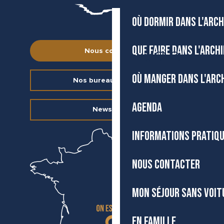
OÙ DORMIR DANS L'ARCH
QUE FAIRE DANS L'ARCH
Nous contacter
FR
Accessibilité
Recherche
Voir les favoris
OÙ MANGER DANS L'ARC
Nos bureaux d’accueil
AGENDA
Newsletter
INFORMATIONS PRATIQ
NOUS CONTACTER
MON SÉJOUR SANS VOIT
EN FAMILLE