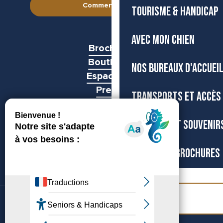
Comment venir ?
TOURISME & HANDICAP
AVEC MON CHIEN
Brochures
Boutiques
NOS BUREAUX D'ACCUEI
Espace pro
Presse
TRANSPORTS ET ACCÈS
Groupes
BOUTIQUE ET SOUVENIR
CARTES ET BROCHURES
Billetterie