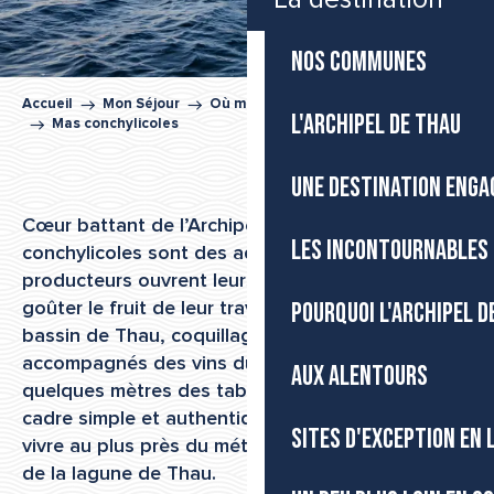
NOS COMMUNES
Accueil
Mon Séjour
Où manger dans l’Archipel de Thau
L'ARCHIPEL DE THAU
Mas conchylicoles
UNE DESTINATION ENGA
Cœur battant de l’Archipel de Thau, les mas
LES INCONTOURNABLES 
conchylicoles sont des adresses à part, où les
producteurs ouvrent leurs portes pour faire
POURQUOI L'ARCHIPEL D
goûter le fruit de leur travail. Huîtres et moules du
bassin de Thau, coquillages et poissons
accompagnés des vins du terroir s’y dégustent à
AUX ALENTOURS
quelques mètres des tables d’élevage, dans un
cadre simple et authentique. Une expérience à
SITES D'EXCEPTION EN
vivre au plus près du métier, au rythme tranquille
de la lagune de Thau.