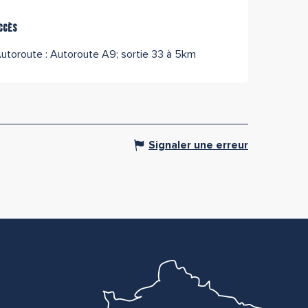
ccès
ccès
utoroute : Autoroute A9; sortie 33 à 5km
Signaler une erreur