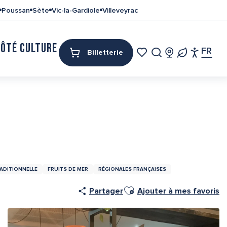
Poussan
Sète
Vic-la-Gardiole
Villeveyrac
CÔTÉ CULTURE
MON SÉJOUR
FR
Billetterie
Access
Recherche
Voir les favoris
RADITIONNELLE
FRUITS DE MER
RÉGIONALES FRANÇAISES
Ajouter aux favoris
Partager
Ajouter à mes favoris