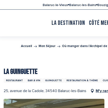
Aller
Balaruc-le-Vieux
Balaruc-les-Bains
Bouzi
au
contenu
principal
LA DESTINATION
CÔTÉ ME
Accueil
Mon Séjour
Où manger dans l’Archipel de
LA GUINGUETTE
RESTAURANT
BAR À VIN
GUINGUETTE
RESTAURATION À THÈME
CUI
25, avenue de la Cadole, 34540 Balaruc-les-Bains
M'y re