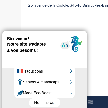
25, avenue de la Cadole, 34540 Balaruc-les-Bai
+33 4 67 48 01
▒▒