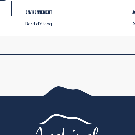
Environnement
Environnement
A
A
Bord d'étang
A