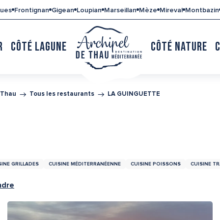
gues
Frontignan
Gigean
Loupian
Marseillan
Mèze
Mireval
Montbazin
R
CÔTÉ LAGUNE
CÔTÉ NATURE
 Thau
Tous les restaurants
LA GUINGUETTE
SINE GRILLADES
CUISINE MÉDITERRANÉENNE
CUISINE POISSONS
CUISINE T
ndre