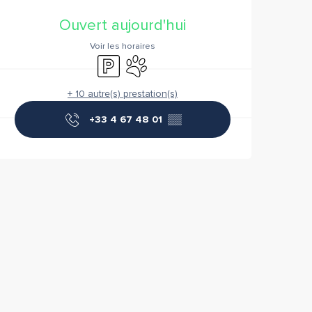
Ouverture et coordonnées
Ouvert aujourd'hui
Voir les horaires
Parking
Animaux acceptés
+ 10 autre(s) prestation(s)
+33 4 67 48 01
▒▒