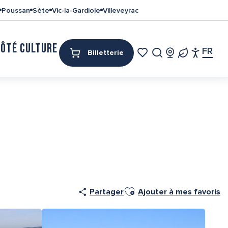
Poussan
Sète
Vic-la-Gardiole
Villeveyrac
CÔTÉ CULTURE
MON SÉJOUR
FR
Billetterie
Access
Recherche
Voir les favoris
Tour
Pa
Ajouter aux favoris
Partager
Ajouter à mes favoris