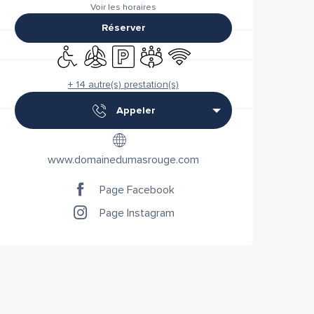
Voir les horaires
Réserver
Accès handicapés
Air conditionné
Parking
Salle de réunion
WiFi
+ 14 autre(s) prestation(s)
Appeler
www.domainedumasrouge.com
Page Facebook
Page Instagram