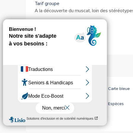
Tarif groupe
A la découverte du muscat, loin des stéréotype
Location de salles
Moyens de paiement
American Express
Carte bleue
Chèques bancaires et postaux
Espèces
Visa