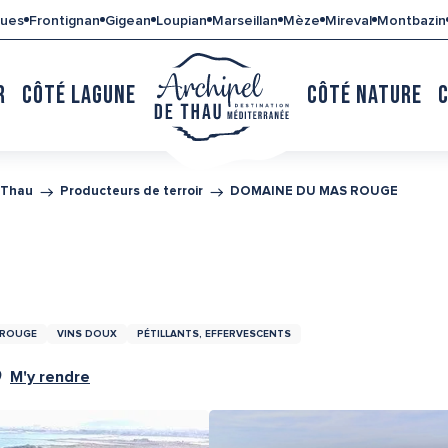
gues
Frontignan
Gigean
Loupian
Marseillan
Mèze
Mireval
Montbazin
R
CÔTÉ LAGUNE
CÔTÉ NATURE
 Thau
Producteurs de terroir
DOMAINE DU MAS ROUGE
 ROUGE
VINS DOUX
PÉTILLANTS, EFFERVESCENTS
M'y rendre