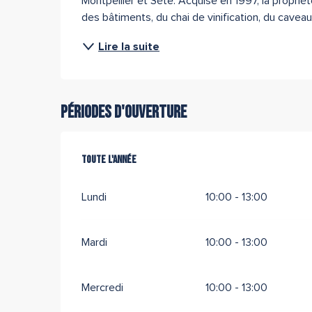
Montpellier et Sète. Acquise en 1997, la propriét
des bâtiments, du chai de vinification, du caveau
Lire la suite
Périodes d'ouverture
Toute l'année
Toute l'année
Lundi
10:00 - 13:00
Mardi
10:00 - 13:00
Mercredi
10:00 - 13:00