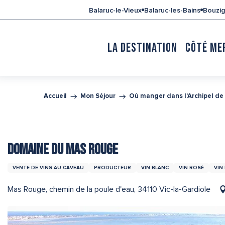
Aller
Balaruc-le-Vieux
Balaruc-les-Bains
Bouzi
au
contenu
principal
LA DESTINATION
CÔTÉ ME
Accueil
Mon Séjour
Où manger dans l’Archipel de
DOMAINE DU MAS ROUGE
VENTE DE VINS AU CAVEAU
PRODUCTEUR
VIN BLANC
VIN ROSÉ
VIN
Mas Rouge, chemin de la poule d'eau, 34110 Vic-la-Gardiole