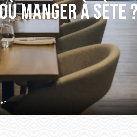
Où manger à Sète 
e ?