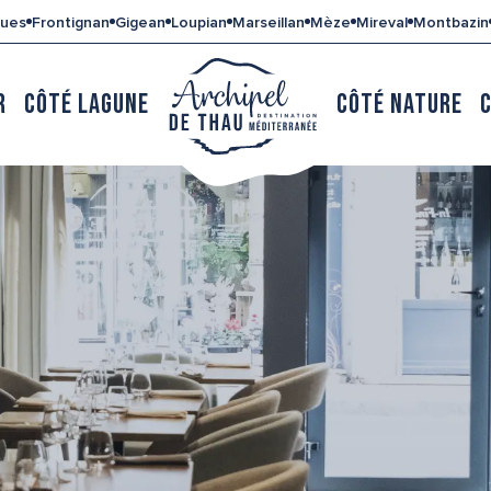
gues
Frontignan
Gigean
Loupian
Marseillan
Mèze
Mireval
Montbazin
R
CÔTÉ LAGUNE
CÔTÉ NATURE