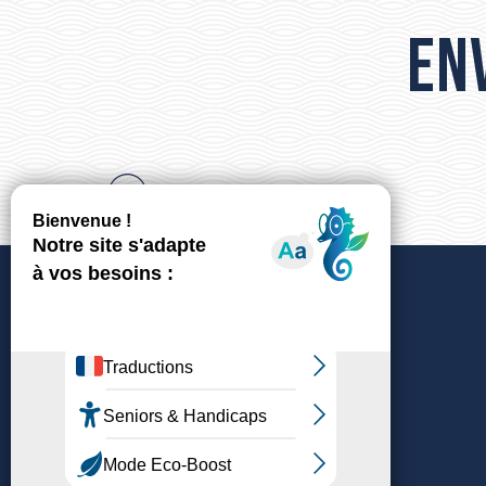
MIAM'S D'ICI ET D'AILLEURS
Env
LA MESA LES PIERRES BLANCHES
LE CABARET DINERS SPECTACLES
LE PASSAGE
LE MAS DE LA POINTE
L'ESSENTIEL
BRASSERIE LE CORSAIRE
LA DOLCE
LE MARIE-JEAN
LA PALANQUÉE - CAFÉ CANTINE
LA PRAIA
Nous contacter
Nos bureaux d’accueil
Newsletter