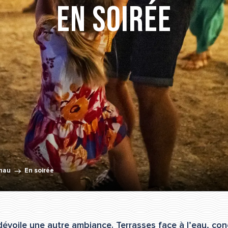
En soirée
Thau
En soirée
 dévoile une autre ambiance. Terrasses face à l’eau, co