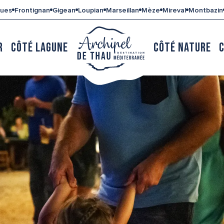
gues
Frontignan
Gigean
Loupian
Marseillan
Mèze
Mireval
Montbazin
R
CÔTÉ LAGUNE
CÔTÉ NATURE