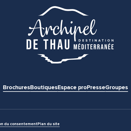
Brochures
Boutiques
Espace pro
Presse
Groupes
on du consentement
Plan du site